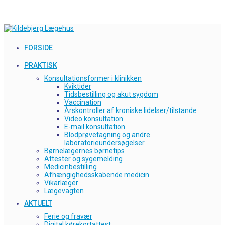
Skip
to
content
FORSIDE
PRAKTISK
Konsultationsformer i klinikken
Kviktider
Tidsbestilling og akut sygdom
Vaccination
Årskontroller af kroniske lidelser/tilstande
Video konsultation
E-mail konsultation
Blodprøvetagning og andre
laboratorieundersøgelser
Børnelægernes børnetips
Attester og sygemelding
Medicinbestilling
Afhængighedsskabende medicin
Vikarlæger
Lægevagten
AKTUELT
Ferie og fravær
Digital kørekortattest