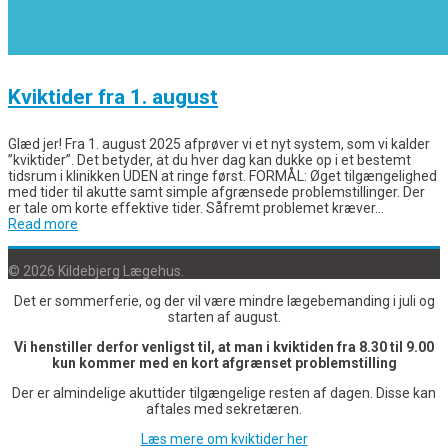
Kviktider fra 1. august
Glæd jer! Fra 1. august 2025 afprøver vi et nyt system, som vi kalder
”kviktider”. Det betyder, at du hver dag kan dukke op i et bestemt
tidsrum i klinikken UDEN at ringe først. FORMÅL: Øget tilgængelighed
med tider til akutte samt simple afgrænsede problemstillinger. Der
er tale om korte effektive tider. Såfremt problemet kræver…
Read more
© 2026 Kildebjerg Lægehus.
Det er sommerferie, og der vil være mindre lægebemanding i juli og
starten af august.
Vi henstiller derfor venligst til, at man i kviktiden fra 8.30 til 9.00
kun kommer med en kort afgrænset problemstilling
Der er almindelige akuttider tilgængelige resten af dagen. Disse kan
aftales med sekretæren.
Læs mere om kviktider her