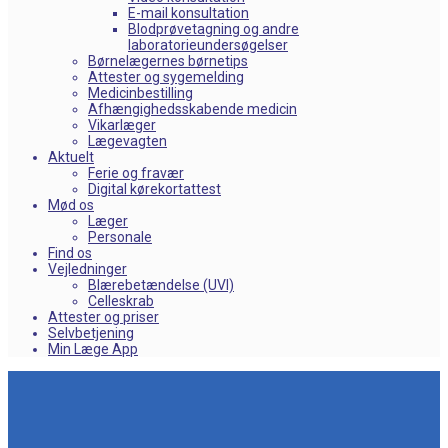
E-mail konsultation
Blodprøvetagning og andre
laboratorieundersøgelser
Børnelægernes børnetips
Attester og sygemelding
Medicinbestilling
Afhængighedsskabende medicin
Vikarlæger
Lægevagten
Aktuelt
Ferie og fravær
Digital kørekortattest
Mød os
Læger
Personale
Find os
Vejledninger
Blærebetændelse (UVI)
Celleskrab
Attester og priser
Selvbetjening
Min Læge App